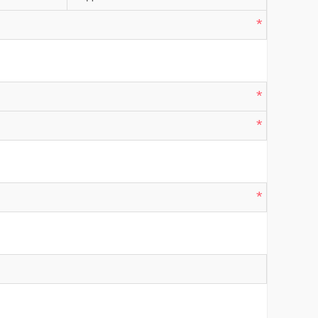
*
*
*
*