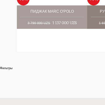
ПИДЖАК MARC O'POLO
РУ
1 137 000 UZS
3 790 000 UZS
1 6
Фильтры