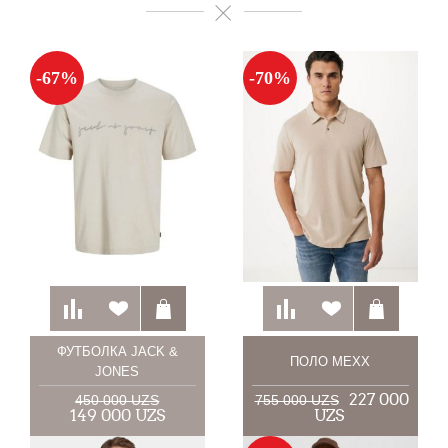
-67%
-70%
ФУТБОЛКА JACK &
ПОЛО MEXX
JONES
227 000
450 000 UZS
755 000 UZS
149 000 UZS
UZS