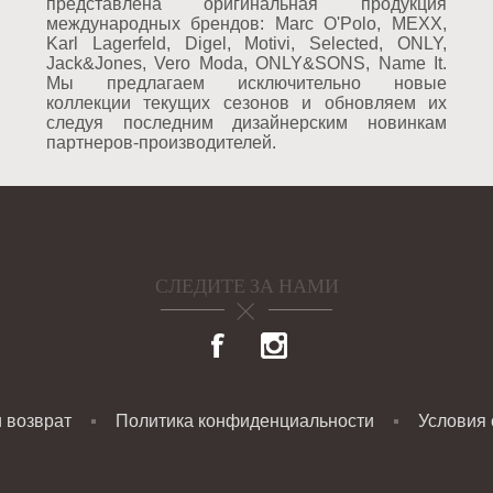
представлена оригинальная продукция
международных брендов: Marc O'Polo, MEXX,
Karl Lagerfeld, Digel, Motivi, Selected, ONLY,
Jack&Jones, Vero Moda, ONLY&SONS, Name It.
Мы предлагаем исключительно новые
коллекции текущих сезонов и обновляем их
следуя последним дизайнерским новинкам
партнеров-производителей.
СЛЕДИТЕ ЗА НАМИ
и возврат
Политика конфиденциальности
Условия