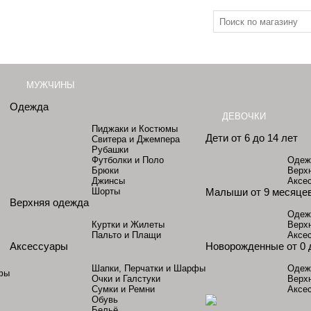
МУЖЧИНЫ
Одежда
ДЕВОЧКИ
Пиджаки и Костюмы
Дети от 6 до 14 лет
Свитера и Джемпера
Рубашки
Футболки и Поло
Одеж
Брюки
Верх
Джинсы
Аксе
Шорты
Малыши от 9 месяцев
Верхняя одежда
Одеж
Куртки и Жилеты
Верх
Пальто и Плащи
Аксе
Аксессуары
Новорожденные от 0 
Шапки, Перчатки и Шарфы
Одеж
фы
Очки и Галстуки
Верх
Сумки и Ремни
Аксе
Обувь
Бельё