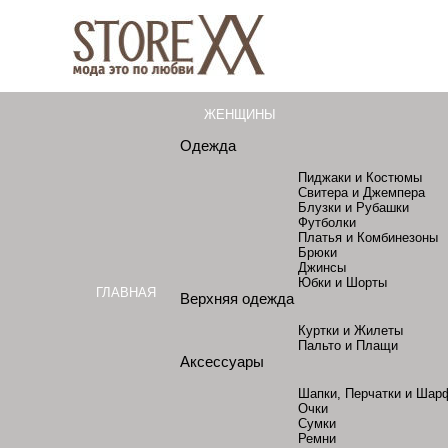
ЖЕНЩИНЫ
Одежда
Пиджаки и Костюмы
Свитера и Джемпера
Блузки и Рубашки
Футболки
Платья и Комбинезоны
Брюки
Джинсы
Юбки и Шорты
ГЛАВНАЯ
Верхняя одежда
Куртки и Жилеты
Пальто и Плащи
Аксессуары
Шапки, Перчатки и Шар
Очки
Сумки
Ремни