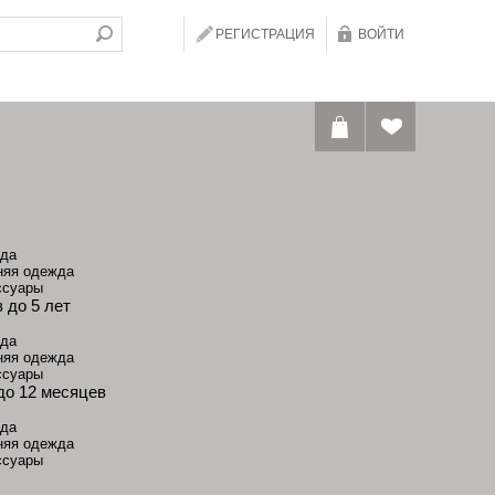
РЕГИСТРАЦИЯ
ВОЙТИ
да
няя одежда
ссуары
 до 5 лет
да
няя одежда
ссуары
до 12 месяцев
да
няя одежда
ссуары