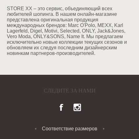
STORE XX – это сервис, объединяющий всех
любителей шопинга. В нашем онлайн-магазине
представлена оригинальная продукция
международных брендов: Marc O'Polo, MEXX, Karl
Lagerfeld, Digel, Motivi, Selected, ONLY, Jack&Jones,
Vero Moda, ONLY&SONS, Name It. Мы предлагаем
исключительно новые коллекции текущих сезонов и
обновляем их следуя последним дизайнерским
новинкам партнеров-производителей.
СЛЕДИТЕ ЗА НАМИ
Соответствие размеров