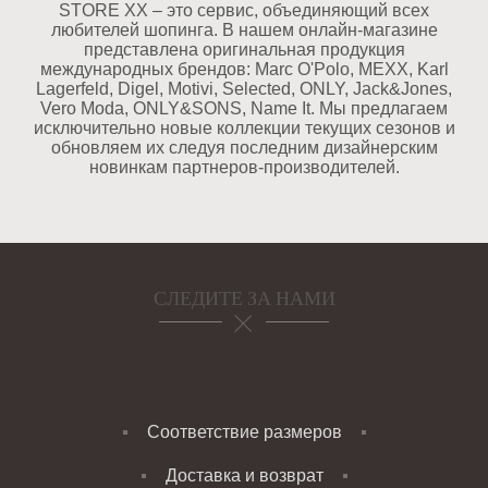
STORE XX – это сервис, объединяющий всех
любителей шопинга. В нашем онлайн-магазине
представлена оригинальная продукция
международных брендов: Marc O'Polo, MEXX, Karl
Lagerfeld, Digel, Motivi, Selected, ONLY, Jack&Jones,
Vero Moda, ONLY&SONS, Name It. Мы предлагаем
исключительно новые коллекции текущих сезонов и
обновляем их следуя последним дизайнерским
новинкам партнеров-производителей.
СЛЕДИТЕ ЗА НАМИ
Соответствие размеров
Доставка и возврат