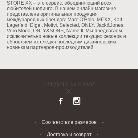
STORE XX – это сервис, объединяющий всех
любителей шопинга. В нашем онлайн-магазине
представлена оригинальная продукция
международных брендов: Marc O'Polo, MEXX, Karl
Lagerfeld, Digel, Motivi, Selected, ONLY, Jack&Jones,
Vero Moda, ONLY&SONS, Name It. Мы предлагаем
исключительно новые коллекции текущих сезонов и
обновляем их следуя последним дизайнерским
новинкам партнеров-производителей.
СЛЕДИТЕ ЗА НАМИ
Соответствие размеров
Доставка и возврат