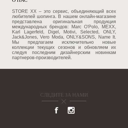
О НАС
STORE XX – это сервис, объединяющий всех
любителей шопинга. В нашем онлайн-магазине
представлена оригинальная продукция
международных брендов: Marc O'Polo, MEXX,
Karl Lagerfeld, Digel, Motivi, Selected, ONLY,
Jack&Jones, Vero Moda, ONLY&SONS, Name It.
Мы предлагаем исключительно новые
коллекции текущих сезонов и обновляем их
следуя последним дизайнерским новинкам
партнеров-производителей.
СЛЕДИТЕ ЗА НАМИ