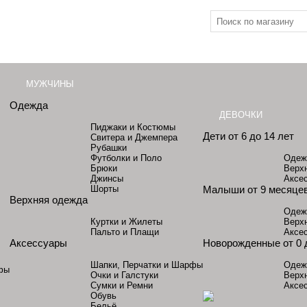
МУЖЧИНЫ
Одежда
ДЕВОЧКИ
Пиджаки и Костюмы
Дети от 6 до 14 лет
Свитера и Джемпера
Рубашки
Футболки и Поло
Одеж
Брюки
Верх
Джинсы
Аксе
Шорты
Малыши от 9 месяцев
Верхняя одежда
Одеж
Куртки и Жилеты
Верх
Пальто и Плащи
Аксе
Аксессуары
Новорожденные от 0 
Шапки, Перчатки и Шарфы
Одеж
фы
Очки и Галстуки
Верх
Сумки и Ремни
Аксе
Обувь
Бельё