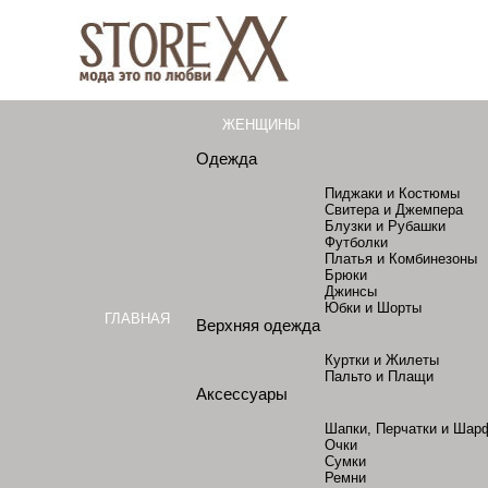
ЖЕНЩИНЫ
Одежда
Пиджаки и Костюмы
Свитера и Джемпера
Блузки и Рубашки
Футболки
Платья и Комбинезоны
Брюки
Джинсы
Юбки и Шорты
ГЛАВНАЯ
Верхняя одежда
Куртки и Жилеты
Пальто и Плащи
Аксессуары
Шапки, Перчатки и Шар
Очки
Сумки
Ремни