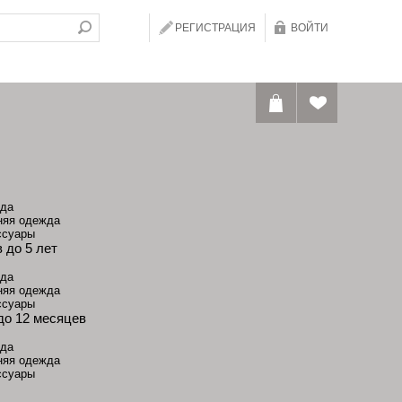
РЕГИСТРАЦИЯ
ВОЙТИ
да
няя одежда
ссуары
 до 5 лет
да
няя одежда
ссуары
до 12 месяцев
да
няя одежда
ссуары