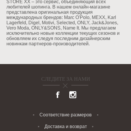
STORE XX – это сервис, объединяющий всех
любителей шопинга. В нашем онлайн-магазине
представлена оригинальная продукция
международных брендов: Marc O'Polo, MEXX, Karl
Lagerfeld, Digel, Motivi, Selected, ONLY, Jack&Jones,
Vero Moda, ONLY&SONS, Name It. Мы предлагаем
исключительно новые коллекции текущих сезонов и
обновляем их следуя последним дизайнерским
новинкам партнеров-производителей.
СЛЕДИТЕ ЗА НАМИ
Соответствие размеров
Доставка и возврат