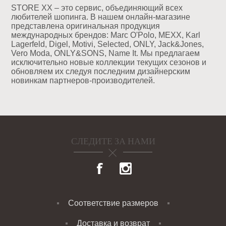
STORE XX – это сервис, объединяющий всех
любителей шопинга. В нашем онлайн-магазине
представлена оригинальная продукция
международных брендов: Marc O'Polo, MEXX, Karl
Lagerfeld, Digel, Motivi, Selected, ONLY, Jack&Jones,
Vero Moda, ONLY&SONS, Name It. Мы предлагаем
исключительно новые коллекции текущих сезонов и
обновляем их следуя последним дизайнерским
новинкам партнеров-производителей.
СЛЕДИТЕ ЗА НАМИ
Соответствие размеров
Доставка и возврат