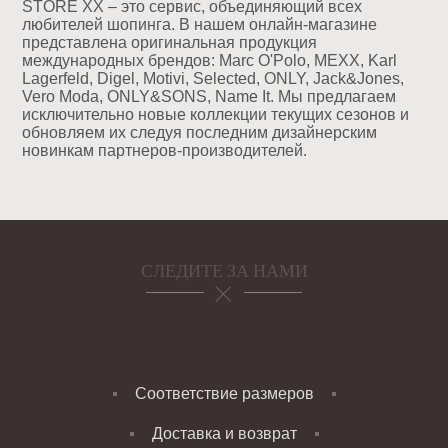
STORE XX – это сервис, объединяющий всех
любителей шопинга. В нашем онлайн-магазине
представлена оригинальная продукция
международных брендов: Marc O'Polo, MEXX, Karl
Lagerfeld, Digel, Motivi, Selected, ONLY, Jack&Jones,
Vero Moda, ONLY&SONS, Name It. Мы предлагаем
исключительно новые коллекции текущих сезонов и
обновляем их следуя последним дизайнерским
новинкам партнеров-производителей.
СЛЕДИТЕ ЗА НАМИ
Соответствие размеров
Доставка и возврат